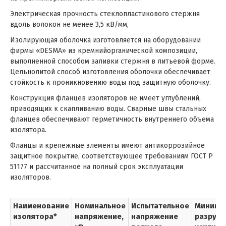
Электрическая прочность стеклопластикового стержня
вдоль волокон не менее 3,5 кВ/мм,
Изолирующая оболочка изготовляется на оборудовании
фирмы «DESMA» из кремнийорганической композиции,
выполненной способом заливки стержня в литьевой форме.
Цельнолитой способ изготовления оболочки обеспечивает
стойкость к проникновению воды под защитную оболочку.
Конструкция фланцев изоляторов не имеет углублений,
приводящих к скапливанию воды. Сварные швы стальных
фланцев обеспечивают герметичность внутреннего объема
изолятора.
Фланцы и крепежные элементы имеют антикоррозийное
защитное покрытие, соответствующее требованиям ГОСТ Р
51177 и рассчитанное на полный срок эксплуатации
изоляторов.
Наименование
Номинальное
Испытательное
Минима
изолятора*
напряжение,
напряжение
разруш