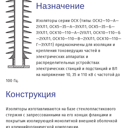
Назначение
Изоляторы серии ОСК (типы: ОСК2—10—А—
2УХЛ1, ОСК5—35—А—3УХЛ1, ОСК5—35—Б—
3УХЛ1, ОСК10—110—А—2УХЛ1, ОСК10—110—Б
—2УХЛ1, ОСК10—110—В—2УХЛ1, ОСК10—110—
Г—3УХЛ1) предназначены для изоляции и
крепления токоведущих частей в
электрических аппаратах и
распределительных устройствах
электрических станций и подстанций и ВЛ
на напряжение 10, 35 и 110 кВ с частотой до
100 Гц.
Конструкция
Изоляторы изготавливаются на базе стеклопластикового
стержня с запрессованными на его концах фланцами и
покрытым изолирующей монолитной внешней оболочкой
из кремнийорганической композиции.