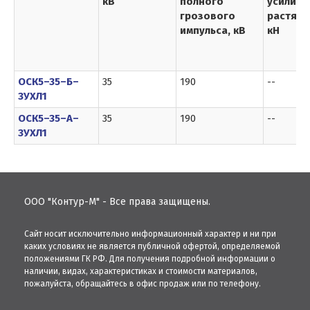
кВ
полного
усилие 
грозового
растяже
импульса, кВ
кН
ОСК5–35–Б–
35
190
--
3УХЛ1
ОСК5–35–А–
35
190
--
3УХЛ1
ООО "Контур-М" - Все права защищены.
Сайт носит исключительно информационный характер и ни при
каких условиях не является публичной офертой, определяемой
положениями ГК РФ. Для получения подробной информации о
наличии, видах, характеристиках и стоимости материалов,
пожалуйста, обращайтесь в офис продаж или по телефону.